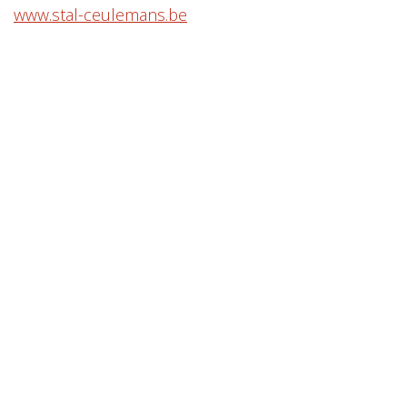
www.stal-ceulemans.be
Ceulemans loonwerken nv
Berlaarbaan 277 (facturatie adres)
2860 Sint-Katelijne-Waver
Wolvenstraat 16 (depot en de burelen)
2861 Onze-Lieve-Vrouw-Waver
België
TEL
015 32 02 69